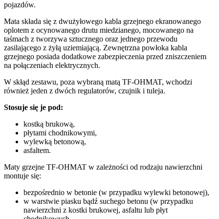
pojazdów.
Mata składa się z dwużyłowego kabla grzejnego ekranowanego
oplotem z ocynowanego drutu miedzianego, mocowanego na
taśmach z tworzywa sztucznego oraz jednego przewodu
zasilającego z żyłą uziemiającą. Zewnętrzna powłoka kabla
grzejnego posiada dodatkowe zabezpieczenia przed zniszczeniem
na połączeniach elektrycznych.
W skłąd zestawu, poza wybraną matą TF-OHMAT, wchodzi
również jeden z dwóch regulatorów, czujnik i tuleja.
Stosuje się je pod:
kostką brukową,
płytami chodnikowymi,
wylewką betonową,
asfaltem.
Maty grzejne TF-OHMAT w zależności od rodzaju nawierzchni
montuje się:
bezpośrednio w betonie (w przypadku wylewki betonowej),
w warstwie piasku bądź suchego betonu (w przypadku
nawierzchni z kostki brukowej, asfaltu lub płyt
chodnikowych.