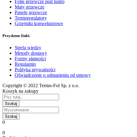
Folie grzewcze pod lustro
Maty grzewcze
Panele grzewcze
Termoregulatory
Grzejniki konwektorowe
Przydatne linki:
Strefa wiedzy
Metody dostawy
Formy płatności
Regulamin
Polityka prywatności
Oświadczenie o odstąpieniu od umowy
Copyright © 2022 Termo-Fol Sp. z o.o.
Koszyk na zakupy
0
0