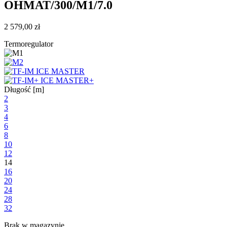
OHMAT/300/M1/7.0
2 579,00
zł
Termoregulator
Długość [m]
2
3
4
6
8
10
12
14
16
20
24
28
32
Brak w magazynie