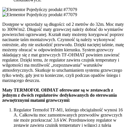
Dostępne w sprzedaży są długości: od 2 metrów do 32m. Moc maty
to 300W/m2. Długość maty grzewczej należy dobrać do wymiarów
powierzchni ogrzewanej. Kształt maty możemy korygować poprzez
nacinanie taśm montażowych. Czynność tą należy wykonywać
ostrożnie, aby nie uszkodzić przewodu. Dzięki naciętej taśmie, matę
możemy obracać w odpowiednim kierunku. System grzewczy
składający się z mat grzewczych TF-OHMAT powinien zawierać
regulator. Dzięki temu, że regulator zawiera czujnik temperatury i
wilgotności ma możliwość „rozpoznawania” warunków
atmosferycznych. Skutkuje to uruchamianiem systemu grzewczego
tylko wtedy, gdy jest to konieczne, czyli podczas opadów śniegu i
marznącego deszczu.
Maty TERMOFOL OHMAT oferowane są w zestawach z
jednym z dwóch regulatorów dedykowanych do sterowania
zewnętrznymi matami grzewczymi:
Regulator Termofol TF-M1, którego obciążalność wynosi 16
A. Całkowita moc zamontowanych przewodów grzewczych
nie może przekraczać 3,6 kW. Przedstawiony regulator w
zestawie zawiera czujnik temperatury i wilgoci z tuleją