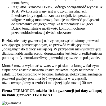
montażową.
Regulator Termofol TF-M2, którego obciążalność wynosi 3x
16 A. Wykorzystywany jest w dużych instalacjach.
Przedstawiony regulator zawiera czujnik temperatury i
wilgoci z tuleją montażową. Istnieje możliwość podłączenia
do sterownika drugiego czujnika temperatury i wilgoci.
Dzięki temu istnieje możliwość kontroli i ochrony
przeciwoblodzeniowej dwóch obszarów.
Rozłożenie maty grzewczej należy rozpocząć od strony przewodu
zasilającego, pamiętając o tym, że przewód zasilający musi
„dosięgnąć” do tablicy zasilającej. W przypadku niewystarczającej
długości kabla zasilającego, dopuszczalne jest jego przedłużenie za
pomocą mufy termokurczliwej, powodującej szczelne połączenie.
Montaż można wykonać w warstwie piasku, na którą w dalszym
etapie prac zostanie ułożona kostka brukowa, płyty betonowe lub
asfalt, lub bezpośrednio w betonie. Instalacja elektryczna zasilająca
przewód grzejny powinna być wyposażona w wyłącznik
różnicowoprądowy o czułości mniejszej bądź równej 30 mA.
Firma TERMOFOL udziela 10 lat gwarancji (od daty zakupu)
na kable grzewcze TF-OHMAT.