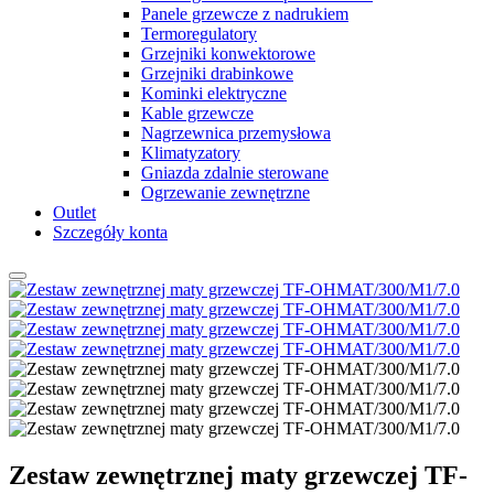
Panele grzewcze z nadrukiem
Termoregulatory
Grzejniki konwektorowe
Grzejniki drabinkowe
Kominki elektryczne
Kable grzewcze
Nagrzewnica przemysłowa
Klimatyzatory
Gniazda zdalnie sterowane
Ogrzewanie zewnętrzne
Outlet
Szczegóły konta
Zestaw zewnętrznej maty grzewczej TF-