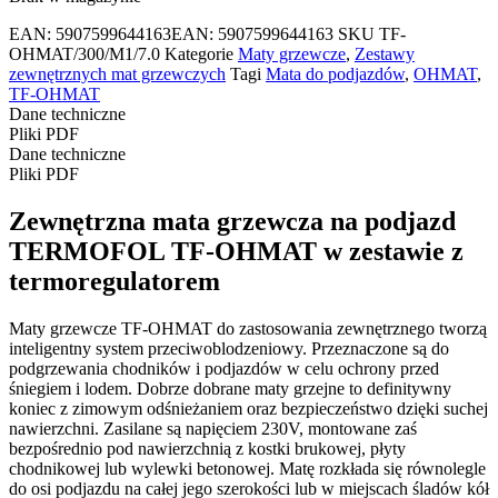
EAN:
5907599644163
EAN: 5907599644163
SKU
TF-
OHMAT/300/M1/7.0
Kategorie
Maty grzewcze
,
Zestawy
zewnętrznych mat grzewczych
Tagi
Mata do podjazdów
,
OHMAT
,
TF-OHMAT
Dane techniczne
Pliki PDF
Dane techniczne
Pliki PDF
Zewnętrzna mata grzewcza na podjazd
TERMOFOL TF-OHMAT w zestawie z
termoregulatorem
Maty grzewcze TF-OHMAT do zastosowania zewnętrznego tworzą
inteligentny system przeciwoblodzeniowy. Przeznaczone są do
podgrzewania chodników i podjazdów w celu ochrony przed
śniegiem i lodem. Dobrze dobrane maty grzejne to definitywny
koniec z zimowym odśnieżaniem oraz bezpieczeństwo dzięki suchej
nawierzchni. Zasilane są napięciem 230V, montowane zaś
bezpośrednio pod nawierzchnią z kostki brukowej, płyty
chodnikowej lub wylewki betonowej. Matę rozkłada się równolegle
do osi podjazdu na całej jego szerokości lub w miejscach śladów kół