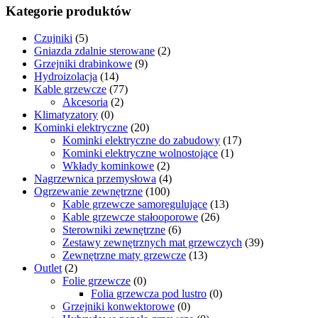
Kategorie produktów
Czujniki
(5)
Gniazda zdalnie sterowane
(2)
Grzejniki drabinkowe
(9)
Hydroizolacja
(14)
Kable grzewcze
(77)
Akcesoria
(2)
Klimatyzatory
(0)
Kominki elektryczne
(20)
Kominki elektryczne do zabudowy
(17)
Kominki elektryczne wolnostojące
(1)
Wkłady kominkowe
(2)
Nagrzewnica przemysłowa
(4)
Ogrzewanie zewnętrzne
(100)
Kable grzewcze samoregulujące
(13)
Kable grzewcze stałooporowe
(26)
Sterowniki zewnętrzne
(6)
Zestawy zewnętrznych mat grzewczych
(39)
Zewnętrzne maty grzewcze
(13)
Outlet
(2)
Folie grzewcze
(0)
Folia grzewcza pod lustro
(0)
Grzejniki konwektorowe
(0)