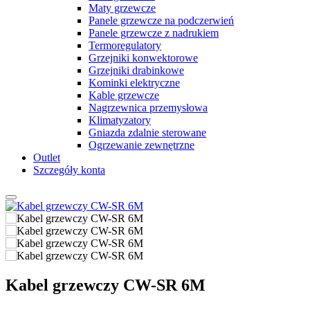
Maty grzewcze
Panele grzewcze na podczerwień
Panele grzewcze z nadrukiem
Termoregulatory
Grzejniki konwektorowe
Grzejniki drabinkowe
Kominki elektryczne
Kable grzewcze
Nagrzewnica przemysłowa
Klimatyzatory
Gniazda zdalnie sterowane
Ogrzewanie zewnętrzne
Outlet
Szczegóły konta
Kabel grzewczy CW-SR 6M