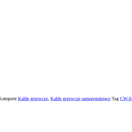
Kategorie
Kable grzewcze
,
Kable grzewcze samoregulujące
Tag
CW-S