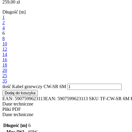
259,00
zł
Długość [m]
1
2
4
6
8
10
12
14
16
18
20
25
35
ilość Kabel grzewczy CW-SR 6M
Dodaj do koszyka
EAN:
5907599623113
EAN: 5907599623113
SKU
TF-CW-SR 6M
Dane techniczne
Pliki PDF
Dane techniczne
Długość [m]
6
Moc [W]
60W