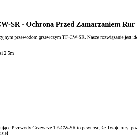
CW-SR - Ochrona Przed Zamarzaniem Rur 
yjnym przewodom grzewczym TF-CW-SR. Nasze rozwiązanie jest idealni
.
si 2,5m
ulujące Przewody Grzewcze TF-CW-SR to pewność, że Twoje rury pozos
sie!