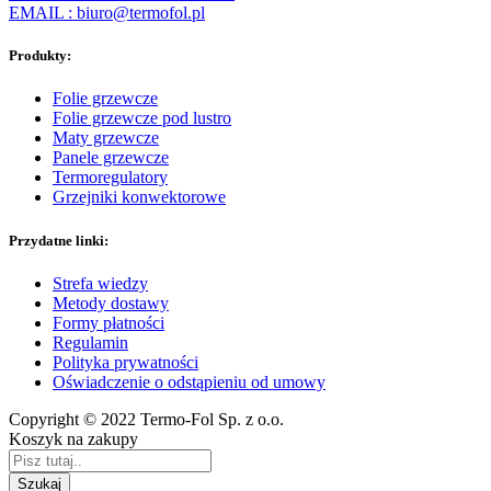
EMAIL : biuro@termofol.pl
Produkty:
Folie grzewcze
Folie grzewcze pod lustro
Maty grzewcze
Panele grzewcze
Termoregulatory
Grzejniki konwektorowe
Przydatne linki:
Strefa wiedzy
Metody dostawy
Formy płatności
Regulamin
Polityka prywatności
Oświadczenie o odstąpieniu od umowy
Copyright © 2022 Termo-Fol Sp. z o.o.
Koszyk na zakupy