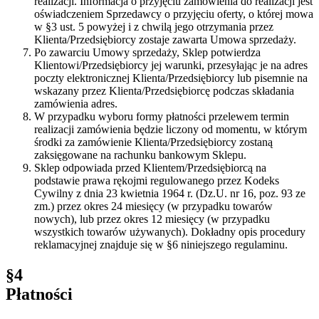
realizacji. Informacja o przyjęciu zamówienia do realizacji jest
oświadczeniem Sprzedawcy o przyjęciu oferty, o której mowa
w §3 ust. 5 powyżej i z chwilą jego otrzymania przez
Klienta/Przedsiębiorcy zostaje zawarta Umowa sprzedaży.
Po zawarciu Umowy sprzedaży, Sklep potwierdza
Klientowi/Przedsiębiorcy jej warunki, przesyłając je na adres
poczty elektronicznej Klienta/Przedsiębiorcy lub pisemnie na
wskazany przez Klienta/Przedsiębiorcę podczas składania
zamówienia adres.
W przypadku wyboru formy płatności przelewem termin
realizacji zamówienia będzie liczony od momentu, w którym
środki za zamówienie Klienta/Przedsiębiorcy zostaną
zaksięgowane na rachunku bankowym Sklepu.
Sklep odpowiada przed Klientem/Przedsiębiorcą na
podstawie prawa rękojmi regulowanego przez Kodeks
Cywilny z dnia 23 kwietnia 1964 r. (Dz.U. nr 16, poz. 93 ze
zm.) przez okres 24 miesięcy (w przypadku towarów
nowych), lub przez okres 12 miesięcy (w przypadku
wszystkich towarów używanych). Dokładny opis procedury
reklamacyjnej znajduje się w §6 niniejszego regulaminu.
§4
Płatności