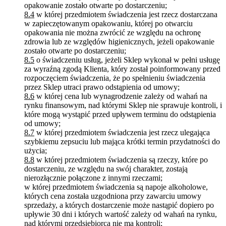
opakowanie zostało otwarte po dostarczeniu;
8.4
w której przedmiotem świadczenia jest rzecz dostarczana
w zapieczętowanym opakowaniu, której po otwarciu
opakowania nie można zwrócić ze względu na ochronę
zdrowia lub ze względów higienicznych, jeżeli opakowanie
zostało otwarte po dostarczeniu;
8.5
o świadczeniu usług, jeżeli Sklep wykonał w pełni usługę
za wyraźną zgodą Klienta, który został poinformowany przed
rozpoczęciem świadczenia, że po spełnieniu świadczenia
przez Sklep utraci prawo odstąpienia od umowy;
8.6
w której cena lub wynagrodzenie zależy od wahań na
rynku finansowym, nad którymi Sklep nie sprawuje kontroli, i
które mogą wystąpić przed upływem terminu do odstąpienia
od umowy;
8.7
w której przedmiotem świadczenia jest rzecz ulegająca
szybkiemu zepsuciu lub mająca krótki termin przydatności do
użycia;
8.8
w której przedmiotem świadczenia są rzeczy, które po
dostarczeniu, ze względu na swój charakter, zostają
nierozłącznie połączone z innymi rzeczami;
w której przedmiotem świadczenia są napoje alkoholowe,
których cena została uzgodniona przy zawarciu umowy
sprzedaży, a których dostarczenie może nastąpić dopiero po
upływie 30 dni i których wartość zależy od wahań na rynku,
nad którymi przedsiębiorca nie ma kontroli;