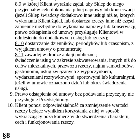
8.9
w której Klient wyraźnie żądał, aby Sklep do niego
przyjechał w celu dokonania pilnej naprawy lub konserwacji
(jeżeli Sklep świadczy dodatkowo inne usługi niż te, których
wykonania Klient żądał, lub dostarcza rzeczy inne niż części
zamienne niezbędne do wykonania naprawy lub konserwacji,
prawo odstąpienia od umowy przysługuje Klientowi w
odniesieniu do dodatkowych usług lub rzeczy);
8.10
dostarczanie dzienników, periodyków lub czasopism, z
wyjątkiem umowy o prenumeratę;
8.11
zawartej w drodze aukcji publicznej;
świadczenie usług w zakresie zakwaterowania, innych niż do
celów mieszkalnych, przewozu rzeczy, najmu samochodów,
gastronomii, usług związanych z wypoczynkiem,
wydarzeniami rozrywkowymi, sportowymi lub kulturalnymi,
jeżeli w umowie oznaczono dzień lub okres świadczenia
usługi.
Prawo odstąpienia od umowy bez podawania przyczyny nie
przysługuje Przedsiębiorcy.
Klient ponosi odpowiedzialność za zmniejszenie wartości
rzeczy będące wynikiem korzystania z niej w sposób
wykraczający poza konieczny do stwierdzenia charakteru,
cech i funkcjonowania rzeczy.
§8