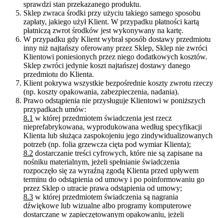
sprawdzi stan przekazanego produktu.
Sklep zwraca środki przy użyciu takiego samego sposobu
zapłaty, jakiego użył Klient. W przypadku płatności kartą
płatniczą zwrot środków jest wykonywany na kartę.
W przypadku gdy Klient wybrał sposób dostawy przedmiotu
inny niż najtańszy oferowany przez Sklep, Sklep nie zwróci
Klientowi poniesionych przez niego dodatkowych kosztów.
Sklep zwróci jedynie koszt najtańszej dostawy danego
przedmiotu do Klienta.
Klient pokrywa wszystkie bezpośrednie koszty zwrotu rzeczy
(np. koszty opakowania, zabezpieczenia, nadania).
Prawo odstąpienia nie przysługuje Klientowi w poniższych
przypadkach umów:
8.1
w której przedmiotem świadczenia jest rzecz
nieprefabrykowana, wyprodukowana według specyfikacji
Klienta lub służąca zaspokojeniu jego zindywidualizowanych
potrzeb (np. folia grzewcza cięta pod wymiar Klienta);
8.2
dostarczanie treści cyfrowych, które nie są zapisane na
nośniku materialnym, jeżeli spełnianie świadczenia
rozpoczęło się za wyraźną zgodą Klienta przed upływem
terminu do odstąpienia od umowy i po poinformowaniu go
przez Sklep o utracie prawa odstąpienia od umowy;
8.3
w której przedmiotem świadczenia są nagrania
dźwiękowe lub wizualne albo programy komputerowe
dostarczane w zapieczętowanym opakowaniu, jeżeli