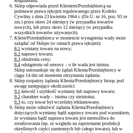
Regulaminu.
Sklep odpowiada przed Klientem/Przedsiębiorcą na
podstawie prawa rękojmi regulowanego przez Kodeks
Cywilny z dnia 23 kwietnia 1964 r. (Dz.U. nr 16, poz. 93 ze
zm.) przez okres 24 miesięcy (w przypadku towarów
nowych), lub przez okres 12 miesięcy (w przypadku
wszystkich towarów używanych).
Klient/Przedsiębiorca w momencie wystąpienia wady może
zażądać od Sklepu (w ramach prawa rękojmi):
8.1
wymiany towaru na nowy;
8.2
naprawy towaru;
8.3
obniżenia ceny;
8.4
odstąpienia od umowy – o ile wada jest istotna.
Sklep ustosunkuje się do żądań Klienta/Przedsiębiorcy w
ciągu 14 dni od momentu otrzymania żądania.
Sklep rozpatrzy żądania Klienta/Przedsiębiorcy biorąc pod
uwagę następujące okoliczności:
9.1
łatwość i szybkość wymiany lub naprawy towaru;
9.2
charakter wady – istotna czy nieistotna;
9.3
to, czy towar był wcześniej reklamowany.
Sklep może odmówić żądania Klienta/Przedsiębiorcy
dotyczących wymiany bądź naprawy towaru pod warunkiem,
że wymiana bądź naprawa towaru jest niemożliwa do
zrealizowania (np. ze względu na zaprzestanie produkcji
określonych części zamiennych lub całego towaru), lub w