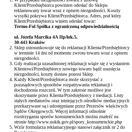
Klient/Przedsiębiorca powinien odesłać do Sklepu
reklamowany towar wraz z opisem niezgodności. Koszty
wysyłki pokrywa Klient/Przedsiębiorca. Adres, pod który
Klient/Przedsiębiorca winien odesłać towar:
Termo-Fol Spółka z ograniczoną odpowiedzialnością
ul. Józefa Marcika 4A IIp/lok.5,
30-443 Kraków
Sklep ustosunkowuje się do reklamacji Klienta/Przedsiębiorcy
w terminie 14 dni od momentu zwrotu towaru wraz z opisem
niezgodności.
Gdy realizacja uzasadnionej reklamacji wiąże się z wysłaniem
Klientowi/Przedsiębiorcy nowego towaru bądź usunięcia
niezgodności, koszty dostaw ponosi Sklep.
Każdy Klient/Przedsiębiorca może skorzystać z
pozasądowych sposobów rozpatrywania reklamacji i
dochodzenia roszczeń. W tym zakresie możliwe jest
skorzystanie przez Klienta/Przedsiębiorcy z mediacji. Listy
stałych mediatorów oraz istniejących ośrodków mediacyjnych
przekazywane są i udostępniane przez Prezesów właściwych
Sądów Okręgowych. Więcej informacji odnośnie
rozstrzygania sporów konsumenckich można znaleźć na
stronie http://www.uokik.gov.pl/spory_konsumenckie.php
Wzór formularza reklamacyjnego stanowi załącznik nr 2 do