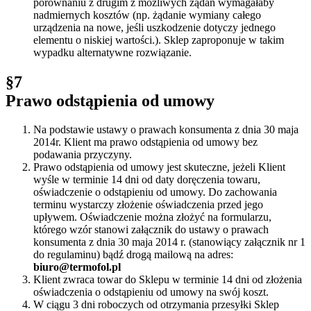
porównaniu z drugim z możliwych żądań wymagałaby
nadmiernych kosztów (np. żądanie wymiany całego
urządzenia na nowe, jeśli uszkodzenie dotyczy jednego
elementu o niskiej wartości.). Sklep zaproponuje w takim
wypadku alternatywne rozwiązanie.
§7
Prawo odstąpienia od umowy
Na podstawie ustawy o prawach konsumenta z dnia 30 maja
2014r. Klient ma prawo odstąpienia od umowy bez
podawania przyczyny.
Prawo odstąpienia od umowy jest skuteczne, jeżeli Klient
wyśle w terminie 14 dni od daty doręczenia towaru,
oświadczenie o odstąpieniu od umowy. Do zachowania
terminu wystarczy złożenie oświadczenia przed jego
upływem. Oświadczenie można złożyć na formularzu,
którego wzór stanowi załącznik do ustawy o prawach
konsumenta z dnia 30 maja 2014 r. (stanowiący załącznik nr 1
do regulaminu) bądź drogą mailową na adres:
biuro@termofol.pl
Klient zwraca towar do Sklepu w terminie 14 dni od złożenia
oświadczenia o odstąpieniu od umowy na swój koszt.
W ciągu 3 dni roboczych od otrzymania przesyłki Sklep