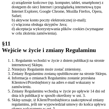
a) urządzenie końcowe (np. komputer, tablet, smartphone) z
dostępem do sieci Internet i przeglądarką internetową typu
Internet Explorer, Google Chrome, Mozilla Firefox, Opera,
Safari;
b) aktywne konto poczty elektronicznej (e-mail);
c) włączona obsługa skryptów Java;
d) akceptacja wykorzystywania plików cookies (wymagane
w celu złożenia zamówienia).
§11
Wejście w życie i zmiany Regulaminu
1. Regulamin wchodzi w życie z dniem publikacji na stronie
internetowej Sklepu.
Niniejszy Regulamin może zostać zmieniony.
Zmiany Regulaminu zostaną opublikowane na stronie Sklepu.
Informacja o zmianach Regulaminu zostanie przesłana
Klientowi/Przedsiębiorcy na adres e-mail wskazany w
zamówieniu.
Zmiany Regulaminu wchodzą w życie po upływie 14 dni od
dnia ich publikacji w sposób określony w ust. 3.
Sklep uznaje, iż Klient/Przedsiębiorca zaakceptował zmiany
regulaminu, jeśli nie wypowiedział umowy do końca upływu
okresu wskazanego w ust. 5.