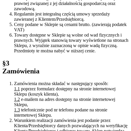
prawnej związanej z jej działalnością gospodarczą oraz
zawodową.
Regulamin jest integralną częścią umowy sprzedaży
zawieranej z Klientem/Przedsiębiorcą.
Ceny podane w Sklepie są cenami brutto. (zawierają podatek
VAT)
Towary dostępne w Sklepie są wolne od wad fizycznych i
prawnych. Wyjątek stanowią towary wyświetlone na stronach
Sklepu, z wyraźnie zaznaczoną w opisie wadą fizyczną.
Przedmioty te można nabyć w niższej cenie.
§3
Zamówienia
Zamówienia można składać w następujący sposób:
1.1
poprzez formularz dostępny na stronie internetowej
Sklepu (koszyk klienta),
1.2
e-mailem na adres dostępny na stronie internetowej
Sklepu,
1.3
telefonicznie pod nr telefonu podane na stronie
internetowej Sklepu.
Warunkiem realizacji zamówienia jest podanie przez
Klienta/Przedsiębiorcy danych pozwalających na weryfikację
Klienta/Przedsiębiorcy i odbiorcy towaru. Sklep potwierdza