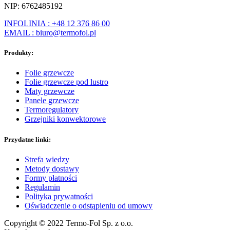
NIP: 6762485192
INFOLINIA : +48 12 376 86 00
EMAIL : biuro@termofol.pl
Produkty:
Folie grzewcze
Folie grzewcze pod lustro
Maty grzewcze
Panele grzewcze
Termoregulatory
Grzejniki konwektorowe
Przydatne linki:
Strefa wiedzy
Metody dostawy
Formy płatności
Regulamin
Polityka prywatności
Oświadczenie o odstąpieniu od umowy
Copyright © 2022 Termo-Fol Sp. z o.o.