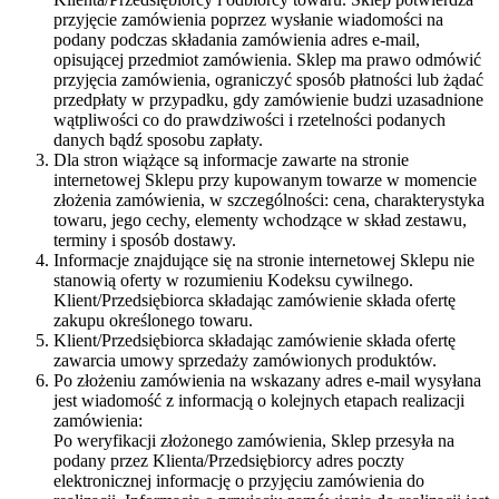
przyjęcie zamówienia poprzez wysłanie wiadomości na
podany podczas składania zamówienia adres e-mail,
opisującej przedmiot zamówienia. Sklep ma prawo odmówić
przyjęcia zamówienia, ograniczyć sposób płatności lub żądać
przedpłaty w przypadku, gdy zamówienie budzi uzasadnione
wątpliwości co do prawdziwości i rzetelności podanych
danych bądź sposobu zapłaty.
Dla stron wiążące są informacje zawarte na stronie
internetowej Sklepu przy kupowanym towarze w momencie
złożenia zamówienia, w szczególności: cena, charakterystyka
towaru, jego cechy, elementy wchodzące w skład zestawu,
terminy i sposób dostawy.
Informacje znajdujące się na stronie internetowej Sklepu nie
stanowią oferty w rozumieniu Kodeksu cywilnego.
Klient/Przedsiębiorca składając zamówienie składa ofertę
zakupu określonego towaru.
Klient/Przedsiębiorca składając zamówienie składa ofertę
zawarcia umowy sprzedaży zamówionych produktów.
Po złożeniu zamówienia na wskazany adres e-mail wysyłana
jest wiadomość z informacją o kolejnych etapach realizacji
zamówienia:
Po weryfikacji złożonego zamówienia, Sklep przesyła na
podany przez Klienta/Przedsiębiorcy adres poczty
elektronicznej informację o przyjęciu zamówienia do