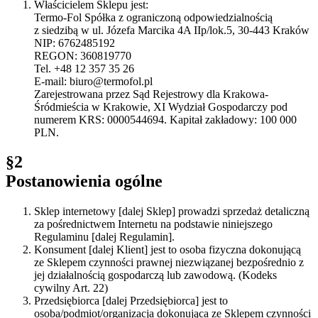
Właścicielem Sklepu jest:
Termo-Fol Spółka z ograniczoną odpowiedzialnością
z siedzibą w ul. Józefa Marcika 4A IIp/lok.5, 30-443 Kraków
NIP: 6762485192
REGON: 360819770
Tel. +48 12 357 35 26
E-mail: biuro@termofol.pl
Zarejestrowana przez Sąd Rejestrowy dla Krakowa-
Śródmieścia w Krakowie, XI Wydział Gospodarczy pod
numerem KRS: 0000544694. Kapitał zakładowy: 100 000
PLN.
§2
Postanowienia ogólne
Sklep internetowy [dalej Sklep] prowadzi sprzedaż detaliczną
za pośrednictwem Internetu na podstawie niniejszego
Regulaminu [dalej Regulamin].
Konsument [dalej Klient] jest to osoba fizyczna dokonującą
ze Sklepem czynności prawnej niezwiązanej bezpośrednio z
jej działalnością gospodarczą lub zawodową. (Kodeks
cywilny Art. 22)
Przedsiębiorca [dalej Przedsiębiorca] jest to
osoba/podmiot/organizacja dokonująca ze Sklepem czynności