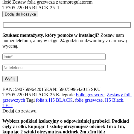
ilość Zestaw folia grzewcza z termoregulatorem
TF305.220.H5.BLACK.25
Dodaj do koszyka
Szukasz montażysty, który pomoże w instalacji?
Zostaw nam
numer telefonu, a my w ciągu 24 godzin oddzwonimy z darmową
wyceną.
EAN:
5907599642015
EAN: 5907599642015
SKU
TF305.220.H5.BLACK.25
Kategorie
Folie grzewcze
,
Zestawy folii
grzewczych
Tagi
folia z H5 BLACK
,
folie grzewcze
,
H5 Black
,
TF-T
Dodaj do zestawu
Wybierz podkład izolacyjny o odpowiedniej grubości. Podkład
cięty z rolki, kupując 1 sztukę otrzymujesz odcinek 1m x 1m,
kupując 2 sztuki otrzymujesz odcinek 2m x1m itd.: