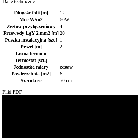
Dane techniczne
Długość folii [m]
12
Moc W/m2
60W
Zestaw przyłączeniowy
4
Przewody LgY 2,mm2 [m]
20
Puszka instalacyjna [szt.]
1
Peszel [m]
2
Taśma termofol
1
Termostat [szt.]
1
Jednostka miary
zestaw
Powierzchnia [m2]
6
Szerokość
50 cm
Pliki PDF