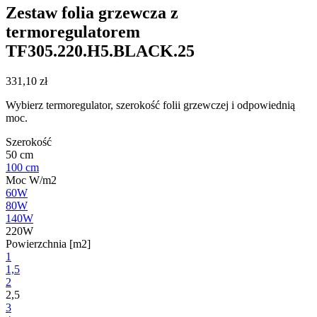
Zestaw folia grzewcza z
termoregulatorem
TF305.220.H5.BLACK.25
331,10
zł
Wybierz termoregulator, szerokość folii grzewczej i odpowiednią
moc.
Szerokość
50 cm
100 cm
Moc W/m2
60W
80W
140W
220W
Powierzchnia [m2]
1
1,5
2
2,5
3