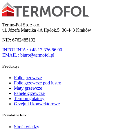
Termo-Fol Sp. z o.o.
ul. Józefa Marcika 4A IIp/lok.5, 30-443 Kraków
NIP: 6762485192
INFOLINIA : +48 12 376 86 00
EMAIL : biuro@termofol.pl
Produkty:
Folie grzewcze
Folie grzewcze pod lustro
Maty grzewcze
Panele grzewcze
Termoregulatory
Grzejniki konwektorowe
Przydatne linki:
Strefa wiedzy