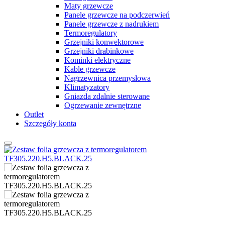
Maty grzewcze
Panele grzewcze na podczerwień
Panele grzewcze z nadrukiem
Termoregulatory
Grzejniki konwektorowe
Grzejniki drabinkowe
Kominki elektryczne
Kable grzewcze
Nagrzewnica przemysłowa
Klimatyzatory
Gniazda zdalnie sterowane
Ogrzewanie zewnętrzne
Outlet
Szczegóły konta