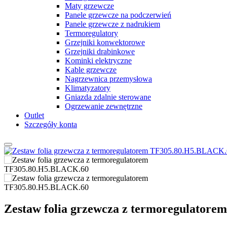
Maty grzewcze
Panele grzewcze na podczerwień
Panele grzewcze z nadrukiem
Termoregulatory
Grzejniki konwektorowe
Grzejniki drabinkowe
Kominki elektryczne
Kable grzewcze
Nagrzewnica przemysłowa
Klimatyzatory
Gniazda zdalnie sterowane
Ogrzewanie zewnętrzne
Outlet
Szczegóły konta
Zestaw folia grzewcza z termoregulator