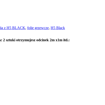
olia z H5 BLACK
,
folie grzewcze
,
H5 Black
c 2 sztuki otrzymujesz odcinek 2m x1m itd.: