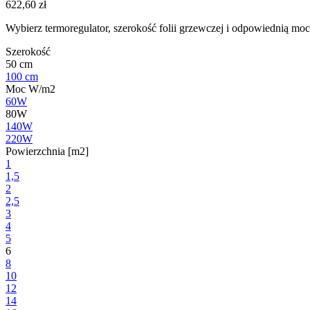
622,60
zł
Wybierz termoregulator, szerokość folii grzewczej i odpowiednią moc
Szerokość
50 cm
100 cm
Moc W/m2
60W
80W
140W
220W
Powierzchnia [m2]
1
1,5
2
2,5
3
4
5
6
8
10
12
14