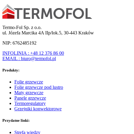
Termo-Fol Sp. z o.o.
ul. Józefa Marcika 4A IIp/lok.5, 30-443 Kraków
NIP: 6762485192
INFOLINIA : +48 12 376 86 00
EMAIL : biuro@termofol.pl
Produkty:
Folie grzewcze
Folie grzewcze pod lustro
Maty grzewcze
Panele grzewcze
Termoregulatory
Grzejniki konwektorowe
Przydatne linki:
Strefa wiedzy