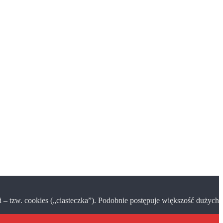
– tzw. cookies („ciasteczka”). Podobnie postępuje większość dużych