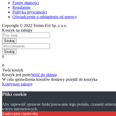
Formy płatności
Regulamin
Polityka prywatności
Oświadczenie o odstąpieniu od umowy
Copyright © 2022 Termo-Fol Sp. z o.o.
Koszyk na zakupy
0
0
Twój koszyk
Koszyk jest pusty
Wróć do sklepu
W celu sprawdzenia kosztów dostawy przejdź do koszyka
Kontynuuj zakupy
Pliki cookie
Aby zapewnić sprawne funkcjonowanie tego portalu, czasami umieszc
witryn internetowych.
Zaakceptuj ciasteczka