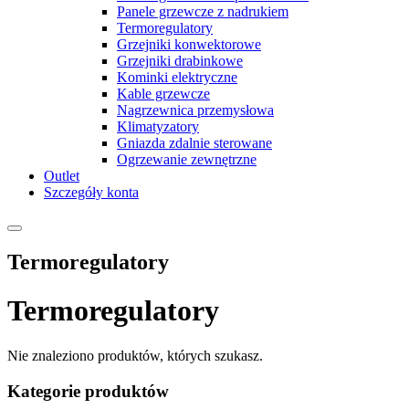
Panele grzewcze z nadrukiem
Termoregulatory
Grzejniki konwektorowe
Grzejniki drabinkowe
Kominki elektryczne
Kable grzewcze
Nagrzewnica przemysłowa
Klimatyzatory
Gniazda zdalnie sterowane
Ogrzewanie zewnętrzne
Outlet
Szczegóły konta
Termoregulatory
Termoregulatory
Nie znaleziono produktów, których szukasz.
Kategorie produktów