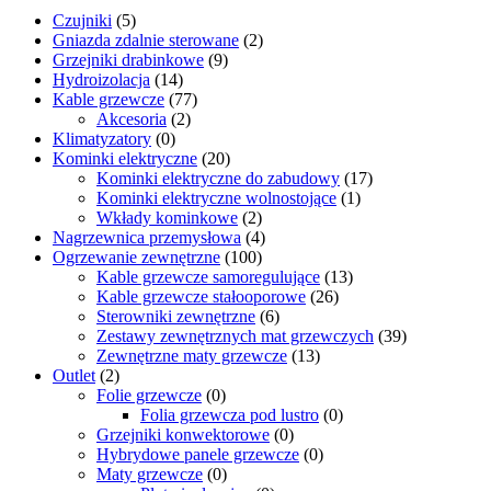
Czujniki
(5)
Gniazda zdalnie sterowane
(2)
Grzejniki drabinkowe
(9)
Hydroizolacja
(14)
Kable grzewcze
(77)
Akcesoria
(2)
Klimatyzatory
(0)
Kominki elektryczne
(20)
Kominki elektryczne do zabudowy
(17)
Kominki elektryczne wolnostojące
(1)
Wkłady kominkowe
(2)
Nagrzewnica przemysłowa
(4)
Ogrzewanie zewnętrzne
(100)
Kable grzewcze samoregulujące
(13)
Kable grzewcze stałooporowe
(26)
Sterowniki zewnętrzne
(6)
Zestawy zewnętrznych mat grzewczych
(39)
Zewnętrzne maty grzewcze
(13)
Outlet
(2)
Folie grzewcze
(0)
Folia grzewcza pod lustro
(0)
Grzejniki konwektorowe
(0)
Hybrydowe panele grzewcze
(0)
Maty grzewcze
(0)