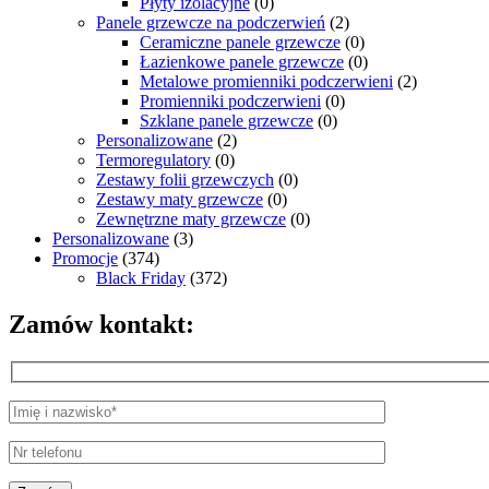
Płyty izolacyjne
(0)
Panele grzewcze na podczerwień
(2)
Ceramiczne panele grzewcze
(0)
Łazienkowe panele grzewcze
(0)
Metalowe promienniki podczerwieni
(2)
Promienniki podczerwieni
(0)
Szklane panele grzewcze
(0)
Personalizowane
(2)
Termoregulatory
(0)
Zestawy folii grzewczych
(0)
Zestawy maty grzewcze
(0)
Zewnętrzne maty grzewcze
(0)
Personalizowane
(3)
Promocje
(374)
Black Friday
(372)
Zamów kontakt: