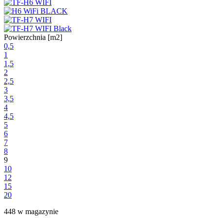
Powierzchnia [m2]
0,5
1
1,5
2
2,5
3
3,5
4
4,5
5
6
7
8
9
10
12
15
20
448 w magazynie