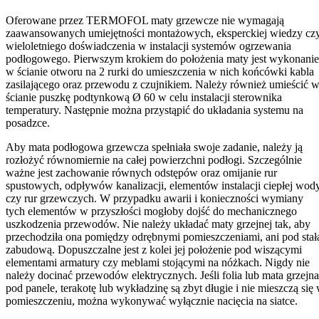
Oferowane przez TERMOFOL maty grzewcze nie wymagają
zaawansowanych umiejętności montażowych, eksperckiej wiedzy cz
wieloletniego doświadczenia w instalacji systemów ogrzewania
podłogowego. Pierwszym krokiem do położenia maty jest wykonanie
w ścianie otworu na 2 rurki do umieszczenia w nich końcówki kabla
zasilającego oraz przewodu z czujnikiem. Należy również umieścić 
ścianie puszkę podtynkową Ø 60 w celu instalacji sterownika
temperatury. Następnie można przystąpić do układania systemu na
posadzce.
Aby mata podłogowa grzewcza spełniała swoje zadanie, należy ją
rozłożyć równomiernie na całej powierzchni podłogi. Szczególnie
ważne jest zachowanie równych odstępów oraz omijanie rur
spustowych, odpływów kanalizacji, elementów instalacji ciepłej wod
czy rur grzewczych. W przypadku awarii i konieczności wymiany
tych elementów w przyszłości mogłoby dojść do mechanicznego
uszkodzenia przewodów. Nie należy układać maty grzejnej tak, aby
przechodziła ona pomiędzy odrębnymi pomieszczeniami, ani pod stał
zabudową. Dopuszczalne jest z kolei jej położenie pod wiszącymi
elementami armatury czy meblami stojącymi na nóżkach. Nigdy nie
należy docinać przewodów elektrycznych. Jeśli folia lub mata grzejna
pod panele, terakotę lub wykładzinę są zbyt długie i nie mieszczą się
pomieszczeniu, można wykonywać wyłącznie nacięcia na siatce.