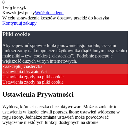
0
Twój koszyk
Koszyk jest pusty
Wróć do sklepu
W celu sprawdzenia kosztów dostawy przejdź do koszyka
Kontynuuj zakupy
Pliki cookie
Aby zapewnić sprawne funkcjonowanie tego portalu, czasami
umieszczamy na komputerze użytkownika (bądź innym urządzeniu)
małe pliki – tzw. cookies („ciasteczka”). Podobnie postępuje
większość dużych witryn internetowych.
Zaakceptuj ciasteczka
Ustawienia Prywatności
Ustawienia zgody na pliki cookie
Ustawienia zgody na pliki cookie
Ustawienia Prywatności
Wybierz, które ciasteczka chce aktywować. Możesz zmienić te
ustawienia w każdej chwili poprzez ikonę ustawień widoczną w
rogu strony. Jednakże zmiana ustawień może powodować
wyłączenie niektórych funkcji dostępnych na stronie.