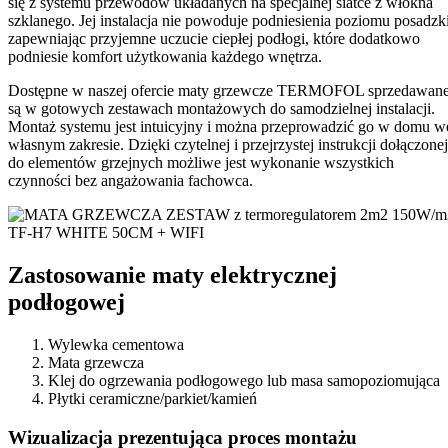
się z systemu przewodów układanych na specjalnej siatce z włókna
szklanego. Jej instalacja nie powoduje podniesienia poziomu posadzki
zapewniając przyjemne uczucie ciepłej podłogi, które dodatkowo
podniesie komfort użytkowania każdego wnętrza.
Dostępne w naszej ofercie maty grzewcze TERMOFOL sprzedawan
są w gotowych zestawach montażowych do samodzielnej instalacji.
Montaż systemu jest intuicyjny i można przeprowadzić go w domu w
własnym zakresie. Dzięki czytelnej i przejrzystej instrukcji dołączonej
do elementów grzejnych możliwe jest wykonanie wszystkich
czynności bez angażowania fachowca.
Zastosowanie maty elektrycznej
podłogowej
Wylewka cementowa
Mata grzewcza
Klej do ogrzewania podłogowego lub masa samopoziomująca
Płytki ceramiczne/parkiet/kamień
Wizualizacja prezentująca proces montażu