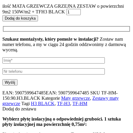
ilość MATA GRZEWCZA GRZEJNA ZESTAW o powierzchni
9m2 150W/m2 + TFH3 BLACK
Dodaj do koszyka
Szukasz montażysty, który pomoże w instalacji?
Zostaw nam
numer telefonu, a my w ciągu 24 godzin oddzwonimy z darmową
wyceną.
EAN:
5907599647485
EAN: 5907599647485
SKU
TF-HM-
150.90.H3.BLACK
Kategorie
Maty grzewcze
,
Zestawy maty
grzewcze
Tagi
H3 BLACK
,
TF-H3
,
TF-HM
Dodaj do zestawu
Wybierz płytę izolacyjną o odpowiedniej grubości. 1 sztuka
płyty izolacyjnej ma powierzchnię 0,75m²: