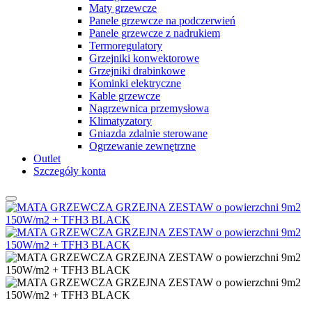
Maty grzewcze
Panele grzewcze na podczerwień
Panele grzewcze z nadrukiem
Termoregulatory
Grzejniki konwektorowe
Grzejniki drabinkowe
Kominki elektryczne
Kable grzewcze
Nagrzewnica przemysłowa
Klimatyzatory
Gniazda zdalnie sterowane
Ogrzewanie zewnętrzne
Outlet
Szczegóły konta