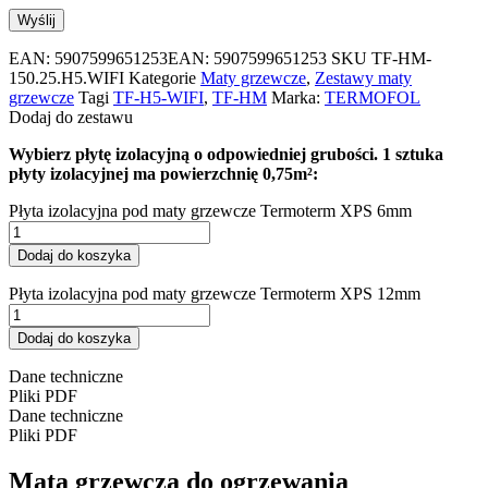
EAN:
5907599651253
EAN: 5907599651253
SKU
TF-HM-
150.25.H5.WIFI
Kategorie
Maty grzewcze
,
Zestawy maty
grzewcze
Tagi
TF-H5-WIFI
,
TF-HM
Marka:
TERMOFOL
Dodaj do zestawu
Wybierz płytę izolacyjną o odpowiedniej grubości. 1 sztuka
płyty izolacyjnej ma powierzchnię 0,75m²:
Płyta izolacyjna pod maty grzewcze Termoterm XPS 6mm
Dodaj do koszyka
Płyta izolacyjna pod maty grzewcze Termoterm XPS 12mm
Dodaj do koszyka
Dane techniczne
Pliki PDF
Dane techniczne
Pliki PDF
Mata grzewcza do ogrzewania