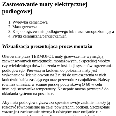
Zastosowanie maty elektrycznej
podłogowej
Wylewka cementowa
Mata grzewcza
Klej do ogrzewania podłogowego lub masa samopoziomująca
Płytki ceramiczne/parkiet/kamień
Wizualizacja prezentująca proces montażu
Oferowane przez TERMOFOL maty grzewcze nie wymagają
zaawansowanych umiejętności montażowych, eksperckiej wiedzy
czy wieloletniego doświadczenia w instalacji systemów ogrzewania
podłogowego. Pierwszym krokiem do położenia maty jest
wykonanie w ścianie otworu na 2 rurki do umieszczenia w nich
końcówki kabla zasilającego oraz przewodu z czujnikiem. Należy
również umieścić w ścianie puszkę podtynkową Ø 60 w celu
instalacji sterownika temperatury. Następnie można przystąpić do
układania systemu na posadzce.
Aby mata podłogowa grzewcza spełniała swoje zadanie, należy ją
rozłożyć równomiernie na całej powierzchni podłogi. Szczególnie
ważne jest zachowanie równych odstępów oraz omijanie rur