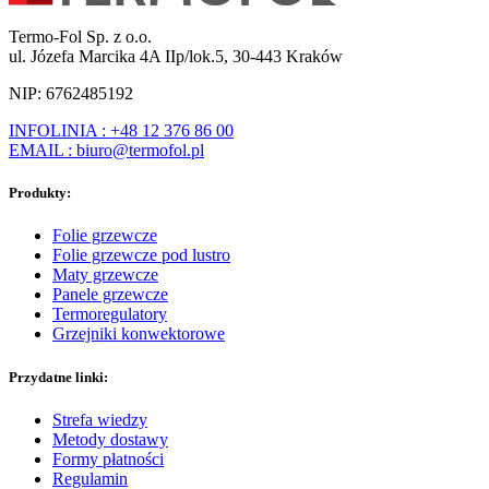
Termo-Fol Sp. z o.o.
ul. Józefa Marcika 4A IIp/lok.5, 30-443 Kraków
NIP: 6762485192
INFOLINIA : +48 12 376 86 00
EMAIL : biuro@termofol.pl
Produkty:
Folie grzewcze
Folie grzewcze pod lustro
Maty grzewcze
Panele grzewcze
Termoregulatory
Grzejniki konwektorowe
Przydatne linki:
Strefa wiedzy
Metody dostawy
Formy płatności
Regulamin