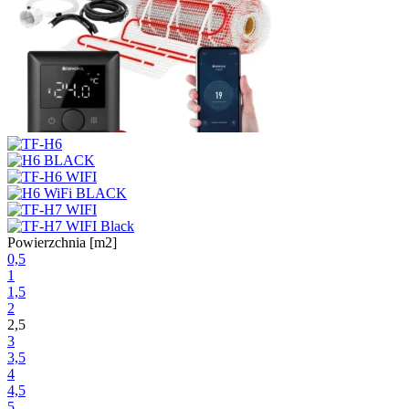
Powierzchnia [m2]
0,5
1
1,5
2
2,5
3
3,5
4
4,5
5