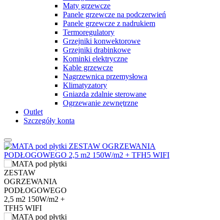
Maty grzewcze
Panele grzewcze na podczerwień
Panele grzewcze z nadrukiem
Termoregulatory
Grzejniki konwektorowe
Grzejniki drabinkowe
Kominki elektryczne
Kable grzewcze
Nagrzewnica przemysłowa
Klimatyzatory
Gniazda zdalnie sterowane
Ogrzewanie zewnętrzne
Outlet
Szczegóły konta