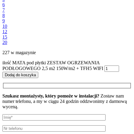
6
7
8
9
10
12
15
20
227 w magazynie
ilość MATA pod płytki ZESTAW OGRZEWANIA
PODŁOGOWEGO 2,5 m2 150W/m2 + TFH5 WIFI
Dodaj do koszyka
Szukasz montażysty, który pomoże w instalacji?
Zostaw nam
numer telefonu, a my w ciągu 24 godzin oddzwonimy z darmową
wyceną.