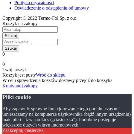
Polityka prywatności
Oświadczenie o odstąpieniu od umowy
Copyright © 2022 Termo-Fol Sp. z o.o.
Koszyk na zakupy
0
0
Twój koszyk
Koszyk jest pusty
Wróć do sklepu
W celu sprawdzenia kosztów dostawy przejdź do koszyka
Kontynuuj zakupy
Pliki cookie
Aby zapewnić sprawne funkcjonowanie tego portalu, czasami
umieszczamy na komputerze użytkownika (bądź innym urządzeniu)
małe pliki – tzw. cookies („ciasteczka”). Podobnie postępuje
większość dużych witryn internetowych.
Zaakceptuj ciasteczka