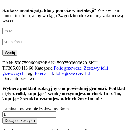
Szukasz montażysty, który pomoże w instalacji?
Zostaw nam
numer telefonu, a my w ciągu 24 godzin oddzwonimy z darmową
wyceną.
EAN:
5907599609629
EAN: 5907599609629
SKU
TF305.60.H3.60
Kategorie
Folie grzewcze
,
Zestawy folii
grzewczych
Tagi
folia z H3
,
folie grzewcze
,
H3
Dodaj do zestawu
Wybierz podkład izolacyjny o odpowiedniej grubości. Podkład
cięty z rolki, kupując 1 sztukę otrzymujesz odcinek 1m x 1m,
kupując 2 sztuki otrzymujesz odcinek 2m x1m itd.:
Laminat podwójnie izolowany 3mm
Dodaj do koszyka