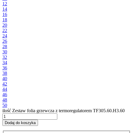
12
14
16
18
20
22
24
26
28
30
32
34
36
38
40
42
44
46
48
50
ilość Zestaw folia grzewcza z termoregulatorem TF305.60.H3.60
Dodaj do koszyka