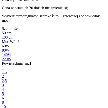
Cena w ostatnich 30 dniach nie zmieniła się
Wybierz termoregulator, szerokość folii grzewczej i odpowiednią
moc.
Szerokość
50 cm
100 cm
Moc W/m2
60W
80W
140W
220W
Powierzchnia [m2]
1
1,5
2
2,5
3
4
5
6
8
10