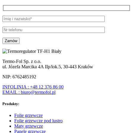
Termo-Fol Sp. z o.o.
ul. Józefa Marcika 4A IIp/lok.5, 30-443 Kraków
NIP: 6762485192
INFOLINIA : +48 12 376 86 00
EMAIL : biuro@termofol.pl
Produkty:
Folie grzewcze
Folie grzewcze pod lustro
Maty grzewcze
Panele grzewcze