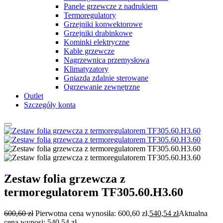
Panele grzewcze z nadrukiem
Termoregulatory
Grzejniki konwektorowe
Grzejniki drabinkowe
Kominki elektryczne
Kable grzewcze
Nagrzewnica przemysłowa
Klimatyzatory
Gniazda zdalnie sterowane
Ogrzewanie zewnętrzne
Outlet
Szczegóły konta
Zestaw folia grzewcza z
termoregulatorem TF305.60.H3.60
600,60
zł
Pierwotna cena wynosiła: 600,60 zł.
540,54
zł
Aktualna
cena wynosi: 540,54 zł.