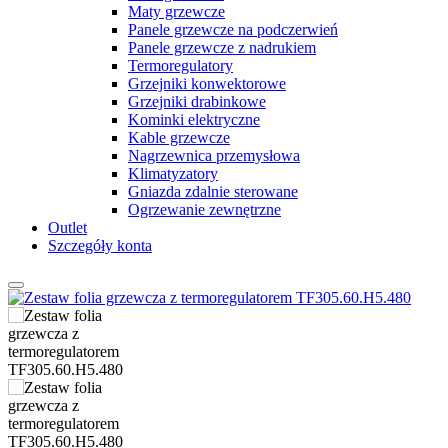
Maty grzewcze
Panele grzewcze na podczerwień
Panele grzewcze z nadrukiem
Termoregulatory
Grzejniki konwektorowe
Grzejniki drabinkowe
Kominki elektryczne
Kable grzewcze
Nagrzewnica przemysłowa
Klimatyzatory
Gniazda zdalnie sterowane
Ogrzewanie zewnętrzne
Outlet
Szczegóły konta