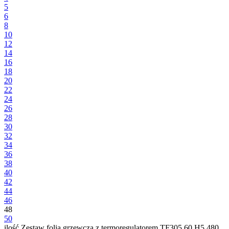
5
6
8
10
12
14
16
18
20
22
24
26
28
30
32
34
36
38
40
42
44
46
48
50
ilość Zestaw folia grzewcza z termoregulatorem TF305.60.H5.480