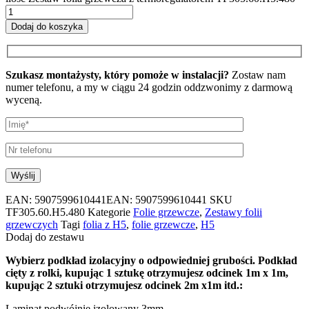
Dodaj do koszyka
Szukasz montażysty, który pomoże w instalacji?
Zostaw nam
numer telefonu, a my w ciągu 24 godzin oddzwonimy z darmową
wyceną.
EAN:
5907599610441
EAN: 5907599610441
SKU
TF305.60.H5.480
Kategorie
Folie grzewcze
,
Zestawy folii
grzewczych
Tagi
folia z H5
,
folie grzewcze
,
H5
Dodaj do zestawu
Wybierz podkład izolacyjny o odpowiedniej grubości. Podkład
cięty z rolki, kupując 1 sztukę otrzymujesz odcinek 1m x 1m,
kupując 2 sztuki otrzymujesz odcinek 2m x1m itd.:
Laminat podwójnie izolowany 3mm