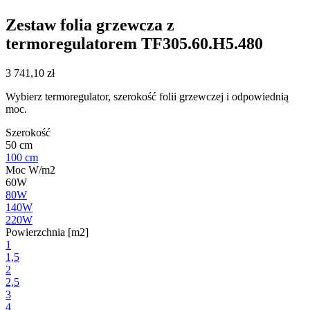
Zestaw folia grzewcza z
termoregulatorem TF305.60.H5.480
3 741,10
zł
Wybierz termoregulator, szerokość folii grzewczej i odpowiednią
moc.
Szerokość
50 cm
100 cm
Moc W/m2
60W
80W
140W
220W
Powierzchnia [m2]
1
1,5
2
2,5
3
4