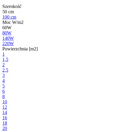
Szerokość
50 cm
100 cm
Moc W/m2
60W
80W
140W
220W
Powierzchnia [m2]
1
1,5
2
2,5
3
4
5
6
8
10
12
14
16
18
20