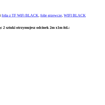
i
folia z TF WiFi BLACK
,
folie grzewcze
,
WIFI BLACK
c 2 sztuki otrzymujesz odcinek 2m x1m itd.: