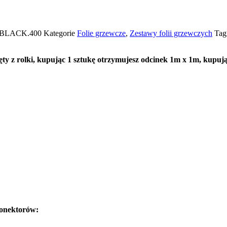
I.BLACK.400
Kategorie
Folie grzewcze
,
Zestawy folii grzewczych
Tag
ty z rolki, kupując 1 sztukę otrzymujesz odcinek 1m x 1m, kupują
konektorów: