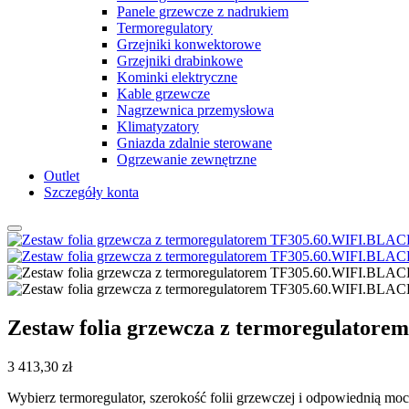
Panele grzewcze z nadrukiem
Termoregulatory
Grzejniki konwektorowe
Grzejniki drabinkowe
Kominki elektryczne
Kable grzewcze
Nagrzewnica przemysłowa
Klimatyzatory
Gniazda zdalnie sterowane
Ogrzewanie zewnętrzne
Outlet
Szczegóły konta
Zestaw folia grzewcza z termoregulator
3 413,30
zł
Wybierz termoregulator, szerokość folii grzewczej i odpowiednią moc