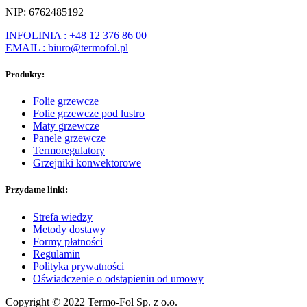
NIP: 6762485192
INFOLINIA : +48 12 376 86 00
EMAIL : biuro@termofol.pl
Produkty:
Folie grzewcze
Folie grzewcze pod lustro
Maty grzewcze
Panele grzewcze
Termoregulatory
Grzejniki konwektorowe
Przydatne linki:
Strefa wiedzy
Metody dostawy
Formy płatności
Regulamin
Polityka prywatności
Oświadczenie o odstąpieniu od umowy
Copyright © 2022 Termo-Fol Sp. z o.o.