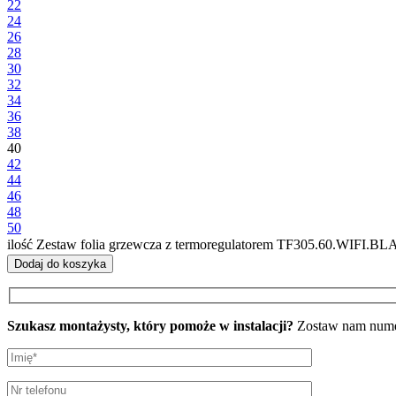
22
24
26
28
30
32
34
36
38
40
42
44
46
48
50
ilość Zestaw folia grzewcza z termoregulatorem TF305.60.WIFI.B
Dodaj do koszyka
Szukasz montażysty, który pomoże w instalacji?
Zostaw nam numer