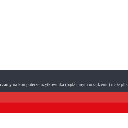
zamy na komputerze użytkownika (bądź innym urządzeniu) małe pliki 