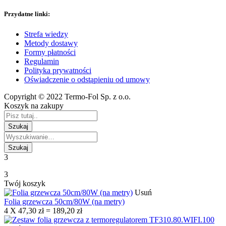
Przydatne linki:
Strefa wiedzy
Metody dostawy
Formy płatności
Regulamin
Polityka prywatności
Oświadczenie o odstąpieniu od umowy
Copyright © 2022 Termo-Fol Sp. z o.o.
Koszyk na zakupy
3
3
Twój koszyk
Usuń
Folia grzewcza 50cm/80W (na metry)
4
X
47,30
zł
=
189,20
zł