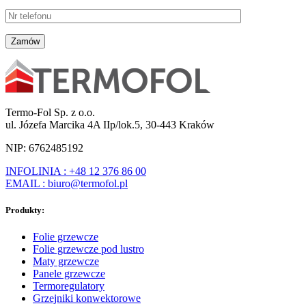
Termo-Fol Sp. z o.o.
ul. Józefa Marcika 4A IIp/lok.5, 30-443 Kraków
NIP: 6762485192
INFOLINIA : +48 12 376 86 00
EMAIL : biuro@termofol.pl
Produkty:
Folie grzewcze
Folie grzewcze pod lustro
Maty grzewcze
Panele grzewcze
Termoregulatory
Grzejniki konwektorowe