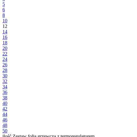
5
6
8
10
12
14
16
18
20
22
24
26
28
30
32
34
36
38
40
42
44
46
48
50
ilość Zestaw folia grzewcza z termoregulatorem