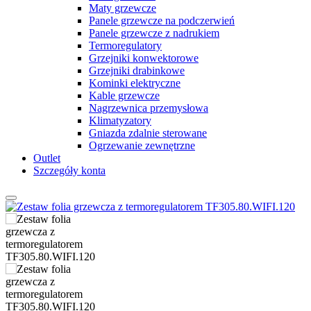
Maty grzewcze
Panele grzewcze na podczerwień
Panele grzewcze z nadrukiem
Termoregulatory
Grzejniki konwektorowe
Grzejniki drabinkowe
Kominki elektryczne
Kable grzewcze
Nagrzewnica przemysłowa
Klimatyzatory
Gniazda zdalnie sterowane
Ogrzewanie zewnętrzne
Outlet
Szczegóły konta