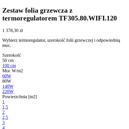
Zestaw folia grzewcza z
termoregulatorem TF305.80.WIFI.120
1 378,30
zł
Wybierz termoregulator, szerokość folii grzewczej i odpowiednią
moc.
Szerokość
50 cm
100 cm
Moc W/m2
60W
80W
140W
220W
Powierzchnia [m2]
1
1,5
2
2,5
3
4