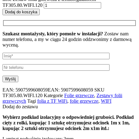
TF305.80.WIFI.120
Dodaj do koszyka
Szukasz montażysty, który pomoże w instalacji?
Zostaw nam
numer telefonu, a my w ciągu 24 godzin oddzwonimy z darmową
wyceną.
EAN:
5907599608059
EAN: 5907599608059
SKU
TF305.80.WIFI.120
Kategorie
Folie grzewcze
,
Zestawy folii
grzewczych
Tagi
folia z TF WiFi
,
folie grzewcze
,
WIFI
Dodaj do zestawu
Wybierz podkład izolacyjny o odpowiedniej grubości. Podkład
cięty z rolki, kupując 1 sztukę otrzymujesz odcinek 1m x 1m,
kupując 2 sztuki otrzymujesz odcinek 2m x1m itd.:
Laminat podwójnie izolowany 3mm