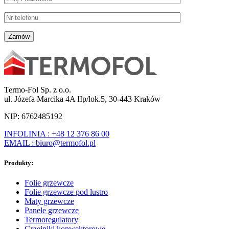
Termo-Fol Sp. z o.o.
ul. Józefa Marcika 4A IIp/lok.5, 30-443 Kraków
NIP: 6762485192
INFOLINIA : +48 12 376 86 00
EMAIL : biuro@termofol.pl
Produkty:
Folie grzewcze
Folie grzewcze pod lustro
Maty grzewcze
Panele grzewcze
Termoregulatory
Grzejniki konwektorowe