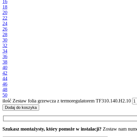
16
18
20
22
24
26
28
30
32
34
36
38
40
42
44
46
48
50
ilość Zestaw folia grzewcza z termoregulatorem TF310.140.H2.10
Dodaj do koszyka
Szukasz montażysty, który pomoże w instalacji?
Zostaw nam numer