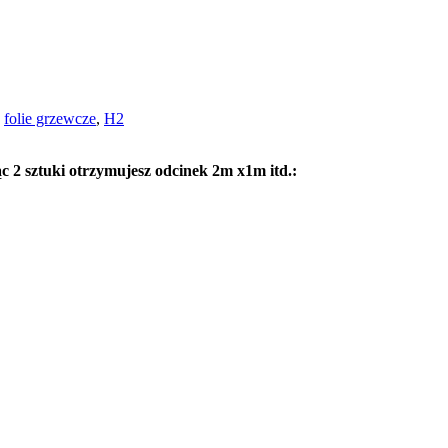
,
folie grzewcze
,
H2
c 2 sztuki otrzymujesz odcinek 2m x1m itd.: