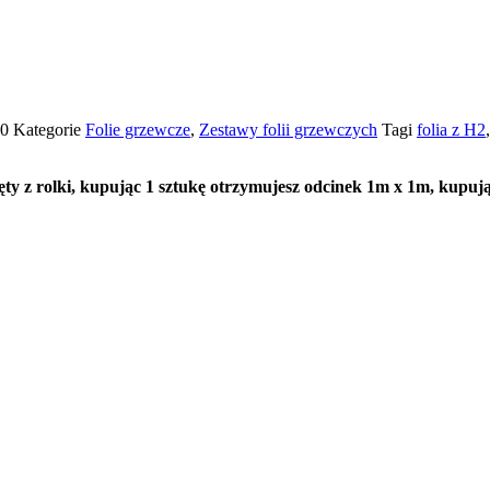
10
Kategorie
Folie grzewcze
,
Zestawy folii grzewczych
Tagi
folia z H2
ty z rolki, kupując 1 sztukę otrzymujesz odcinek 1m x 1m, kupują