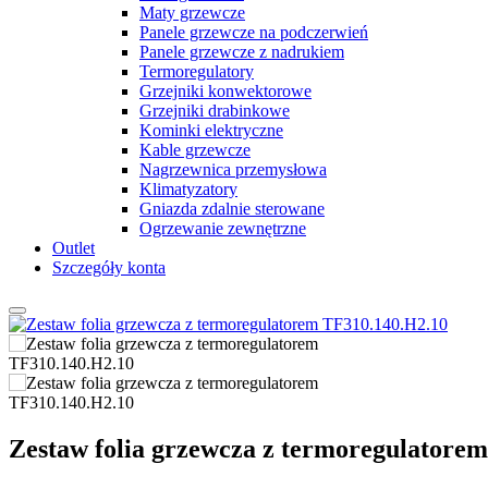
Maty grzewcze
Panele grzewcze na podczerwień
Panele grzewcze z nadrukiem
Termoregulatory
Grzejniki konwektorowe
Grzejniki drabinkowe
Kominki elektryczne
Kable grzewcze
Nagrzewnica przemysłowa
Klimatyzatory
Gniazda zdalnie sterowane
Ogrzewanie zewnętrzne
Outlet
Szczegóły konta
Zestaw folia grzewcza z termoregulatore