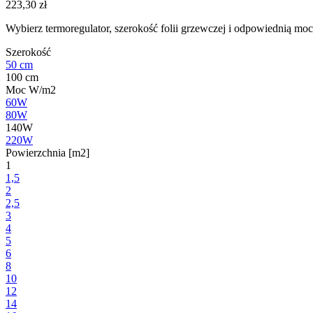
223,30
zł
Wybierz termoregulator, szerokość folii grzewczej i odpowiednią moc
Szerokość
50 cm
100 cm
Moc W/m2
60W
80W
140W
220W
Powierzchnia [m2]
1
1,5
2
2,5
3
4
5
6
8
10
12
14