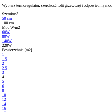
Wybierz termoregulator, szerokość folii grzewczej i odpowiednią moc
Szerokość
50 cm
100 cm
Moc W/m2
60W
80W
140W
220W
Powierzchnia [m2]
1
1,5
2
2,5
3
4
5
6
8
10
12
14
16