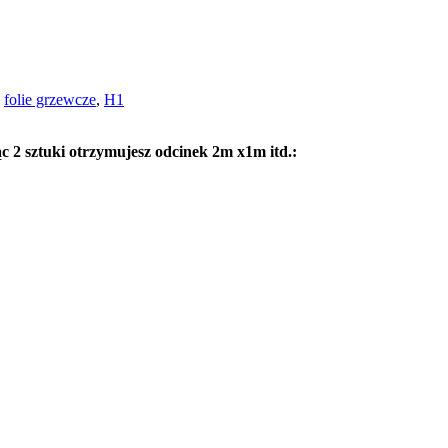
,
folie grzewcze
,
H1
c 2 sztuki otrzymujesz odcinek 2m x1m itd.: