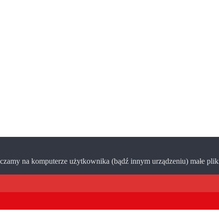
zamy na komputerze użytkownika (bądź innym urządzeniu) małe pliki 