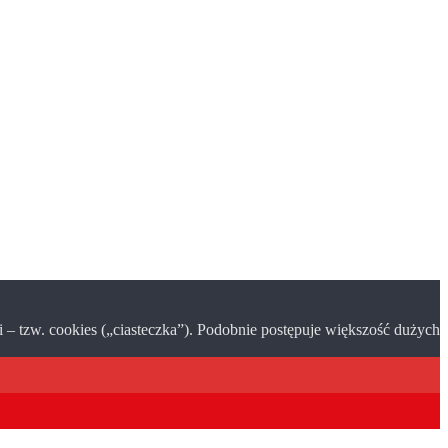
– tzw. cookies („ciasteczka”). Podobnie postępuje większość dużych