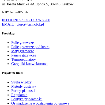
ul. Józefa Marcika 4A IIp/lok.5, 30-443 Kraków
NIP: 6762485192
INFOLINIA : +48 12 376 86 00
EMAIL : biuro@termofol.pl
Produkty:
Folie grzewcze
Folie grzewcze pod lustro
Maty grzewcze
Panele grzewcze
Termoregulatory
Grzejniki konwektorowe
Przydatne linki:
Strefa wiedzy
Metody dostawy
Formy płatności
Regulamin
Polityka prywatności
Oświadczenie o odstąpieniu od umowy