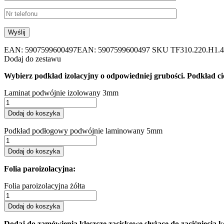
EAN:
5907599600497
EAN: 5907599600497
SKU
TF310.220.H1.
Dodaj do zestawu
Wybierz podkład izolacyjny o odpowiedniej grubości. Podkład cię
Laminat podwójnie izolowany 3mm
Dodaj do koszyka
Podkład podłogowy podwójnie laminowany 5mm
Dodaj do koszyka
Folia paroizolacyjna:
Folia paroizolacyjna żółta
Dodaj do koszyka
Dodaj do zamówienia kleszcze zaciskowe służące do zaciśnięcia 