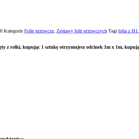
40
Kategorie
Folie grzewcze
,
Zestawy folii grzewczych
Tagi
folia z H1
ty z rolki, kupując 1 sztukę otrzymujesz odcinek 1m x 1m, kupują
konektorów: