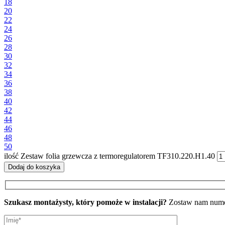
18
20
22
24
26
28
30
32
34
36
38
40
42
44
46
48
50
ilość Zestaw folia grzewcza z termoregulatorem TF310.220.H1.40
Dodaj do koszyka
Szukasz montażysty, który pomoże w instalacji?
Zostaw nam numer