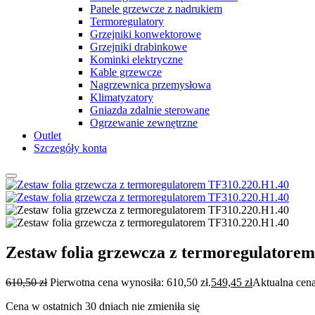
Panele grzewcze z nadrukiem
Termoregulatory
Grzejniki konwektorowe
Grzejniki drabinkowe
Kominki elektryczne
Kable grzewcze
Nagrzewnica przemysłowa
Klimatyzatory
Gniazda zdalnie sterowane
Ogrzewanie zewnętrzne
Outlet
Szczegóły konta
Zestaw folia grzewcza z termoregulatore
610,50
zł
Pierwotna cena wynosiła: 610,50 zł.
549,45
zł
Aktualna cena
Cena w ostatnich 30 dniach nie zmieniła się