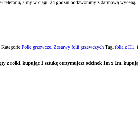
 telefonu, a my w ciągu 24 godzin oddzwonimy z darmową wyceną.
5
Kategorie
Folie grzewcze
,
Zestawy folii grzewczych
Tagi
folia z H1
,
ty z rolki, kupując 1 sztukę otrzymujesz odcinek 1m x 1m, kupują