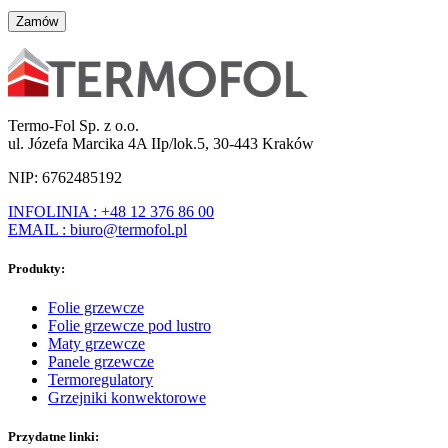
Termo-Fol Sp. z o.o.
ul. Józefa Marcika 4A IIp/lok.5, 30-443 Kraków
NIP: 6762485192
INFOLINIA : +48 12 376 86 00
EMAIL : biuro@termofol.pl
Produkty:
Folie grzewcze
Folie grzewcze pod lustro
Maty grzewcze
Panele grzewcze
Termoregulatory
Grzejniki konwektorowe
Przydatne linki: