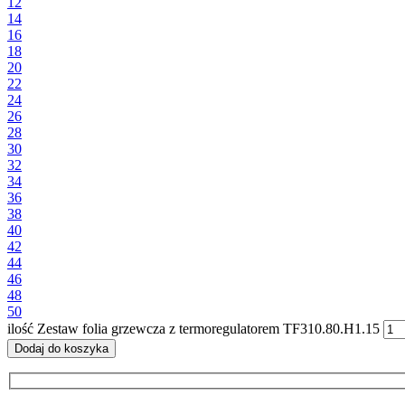
12
14
16
18
20
22
24
26
28
30
32
34
36
38
40
42
44
46
48
50
ilość Zestaw folia grzewcza z termoregulatorem TF310.80.H1.15
Dodaj do koszyka