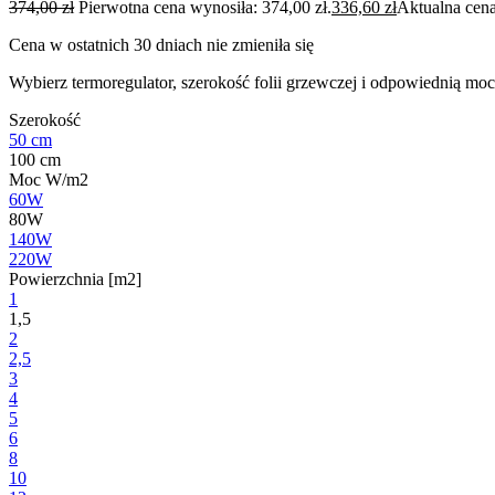
374,00
zł
Pierwotna cena wynosiła: 374,00 zł.
336,60
zł
Aktualna cena
Cena w ostatnich 30 dniach nie zmieniła się
Wybierz termoregulator, szerokość folii grzewczej i odpowiednią moc
Szerokość
50 cm
100 cm
Moc W/m2
60W
80W
140W
220W
Powierzchnia [m2]
1
1,5
2
2,5
3
4
5
6
8
10