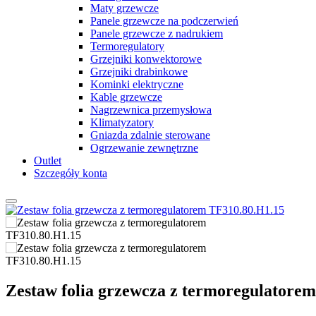
Maty grzewcze
Panele grzewcze na podczerwień
Panele grzewcze z nadrukiem
Termoregulatory
Grzejniki konwektorowe
Grzejniki drabinkowe
Kominki elektryczne
Kable grzewcze
Nagrzewnica przemysłowa
Klimatyzatory
Gniazda zdalnie sterowane
Ogrzewanie zewnętrzne
Outlet
Szczegóły konta
Zestaw folia grzewcza z termoregulatore