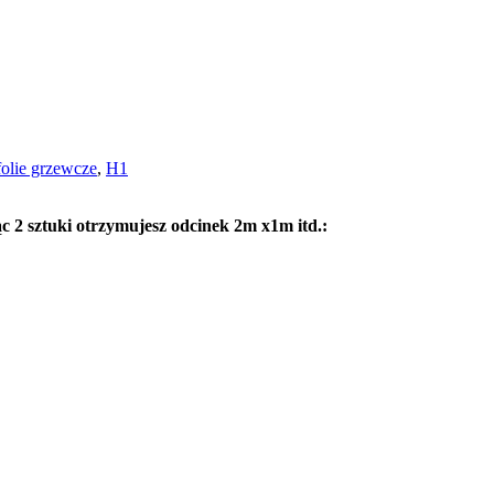
folie grzewcze
,
H1
c 2 sztuki otrzymujesz odcinek 2m x1m itd.: