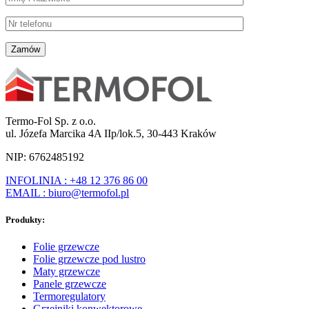
Termo-Fol Sp. z o.o.
ul. Józefa Marcika 4A IIp/lok.5, 30-443 Kraków
NIP: 6762485192
INFOLINIA : +48 12 376 86 00
EMAIL : biuro@termofol.pl
Produkty:
Folie grzewcze
Folie grzewcze pod lustro
Maty grzewcze
Panele grzewcze
Termoregulatory
Grzejniki konwektorowe