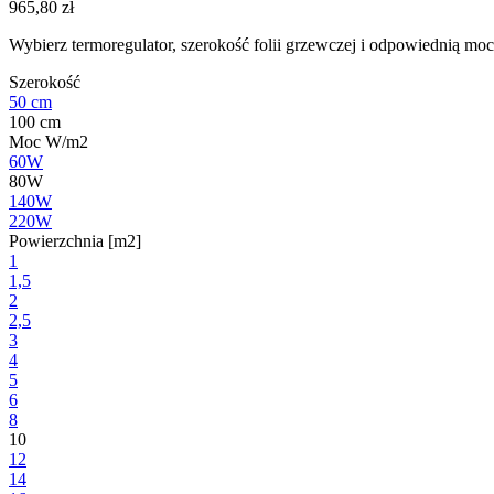
965,80
zł
Wybierz termoregulator, szerokość folii grzewczej i odpowiednią moc
Szerokość
50 cm
100 cm
Moc W/m2
60W
80W
140W
220W
Powierzchnia [m2]
1
1,5
2
2,5
3
4
5
6
8
10
12
14