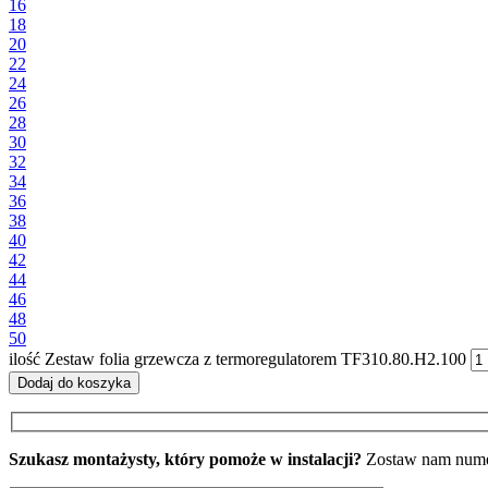
16
18
20
22
24
26
28
30
32
34
36
38
40
42
44
46
48
50
ilość Zestaw folia grzewcza z termoregulatorem TF310.80.H2.100
Dodaj do koszyka
Szukasz montażysty, który pomoże w instalacji?
Zostaw nam numer