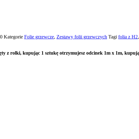
00
Kategorie
Folie grzewcze
,
Zestawy folii grzewczych
Tagi
folia z H2
ty z rolki, kupując 1 sztukę otrzymujesz odcinek 1m x 1m, kupują