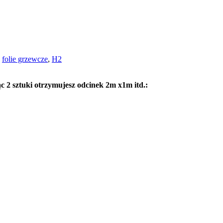
,
folie grzewcze
,
H2
c 2 sztuki otrzymujesz odcinek 2m x1m itd.: