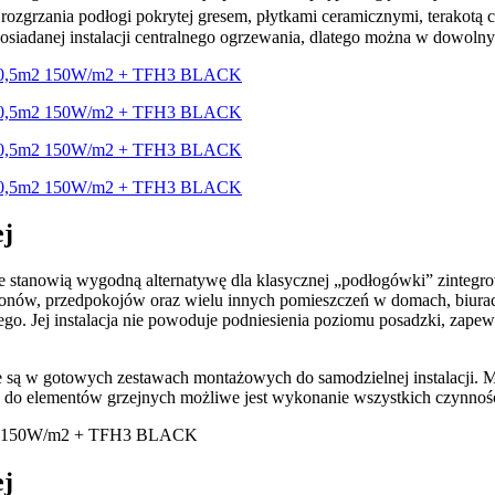
o rozgrzania podłogi pokrytej gresem, płytkami ceramicznymi, terako
posiadanej instalacji centralnego ogrzewania, dlatego można w dowoln
ej
e stanowią wygodną alternatywę dla klasycznej „podłogówki” zintegr
lonów, przedpokojów oraz wielu innych pomieszczeń w domach, biura
go. Jej instalacja nie powoduje podniesienia poziomu posadzki, zapew
 w gotowych zestawach montażowych do samodzielnej instalacji. Mo
zonej do elementów grzejnych możliwe jest wykonanie wszystkich czynn
ej