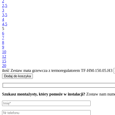
2
2,5
3
3,5
4
4,5
5
6
7
8
9
10
12
15
20
ilość Zestaw mata grzewcza z termoregulatorem TF-HM-150.05.H3
Dodaj do koszyka
Szukasz montażysty, który pomoże w instalacji?
Zostaw nam numer