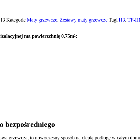
.H3
Kategorie
Maty grzewcze
,
Zestawy maty grzewcze
Tagi
H3
,
TF-H
 izolacyjnej ma powierzchnię 0,75m²:
o bezpośredniego
ogowa grzewcza, to nowoczesny sposób na ciepłą podłogę w całym dom