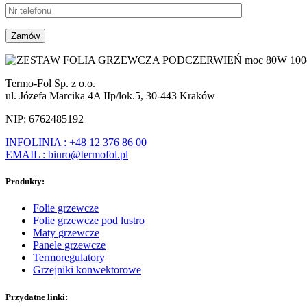
Termo-Fol Sp. z o.o.
ul. Józefa Marcika 4A IIp/lok.5, 30-443 Kraków
NIP: 6762485192
INFOLINIA : +48 12 376 86 00
EMAIL : biuro@termofol.pl
Produkty:
Folie grzewcze
Folie grzewcze pod lustro
Maty grzewcze
Panele grzewcze
Termoregulatory
Grzejniki konwektorowe
Przydatne linki: