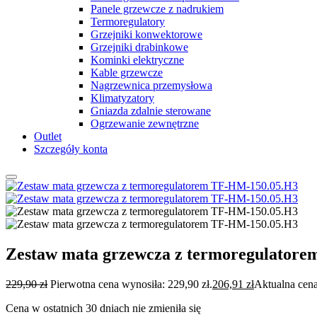
Panele grzewcze z nadrukiem
Termoregulatory
Grzejniki konwektorowe
Grzejniki drabinkowe
Kominki elektryczne
Kable grzewcze
Nagrzewnica przemysłowa
Klimatyzatory
Gniazda zdalnie sterowane
Ogrzewanie zewnętrzne
Outlet
Szczegóły konta
Zestaw mata grzewcza z termoregulator
229,90
zł
Pierwotna cena wynosiła: 229,90 zł.
206,91
zł
Aktualna cena
Cena w ostatnich 30 dniach nie zmieniła się