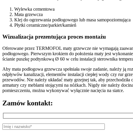
Wylewka cementowa
Mata grzewcza
Klej do ogrzewania podłogowego lub masa samopoziomująca
Płytki ceramiczne/parkiet/kamień
Wizualizacja prezentująca proces montażu
Oferowane przez TERMOFOL maty grzewcze nie wymagają zaawansowa
podłogowego. Pierwszym krokiem do położenia maty jest wykonanie w
ścianie puszkę podtynkową Ø 60 w celu instalacji sterownika temper
Aby mata podłogowa grzewcza spełniała swoje zadanie, należy ją ro
odpływów kanalizacji, elementów instalacji ciepłej wody czy rur g
przewodów. Nie należy układać maty grzejnej tak, aby przechodziła 
armatury czy meblami stojącymi na nóżkach. Nigdy nie należy docinać 
pomieszczeniu, można wykonywać wyłącznie nacięcia na siatce.
Zamów kontakt: