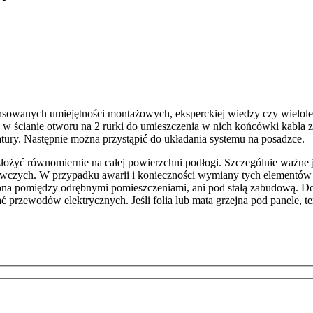
nych umiejętności montażowych, eksperckiej wiedzy czy wieloletn
 ścianie otworu na 2 rurki do umieszczenia w nich końcówki kabla z
atury. Następnie można przystąpić do układania systemu na posadzce.
złożyć równomiernie na całej powierzchni podłogi. Szczególnie ważne
rzewczych. W przypadku awarii i konieczności wymiany tych elementó
ona pomiędzy odrębnymi pomieszczeniami, ani pod stałą zabudową. Dop
przewodów elektrycznych. Jeśli folia lub mata grzejna pod panele, ter