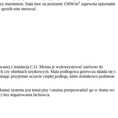
2
tą czy marmurem. Stała moc na poziomie 150W/m
zapewnia optymalne
y sposób nim sterować.
owanej z instalacją C.O. Można je wykorzystywać zarówno do
ch czy obiektach użytkowych. Mata podłogowa grzewcza składa się z
niając przyjemne uczucie ciepłej podłogi, które dodatkowo podniesie
ntaż systemu jest intuicyjny i można przeprowadzić go w domu we
ości bez angażowania fachowca.