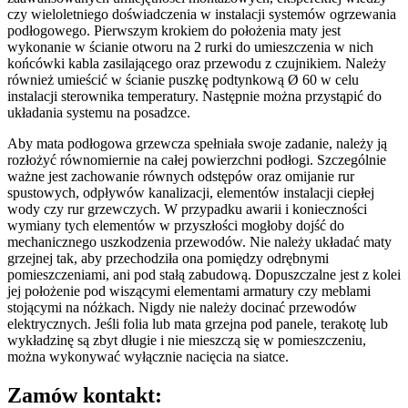
czy wieloletniego doświadczenia w instalacji systemów ogrzewania
podłogowego. Pierwszym krokiem do położenia maty jest
wykonanie w ścianie otworu na 2 rurki do umieszczenia w nich
końcówki kabla zasilającego oraz przewodu z czujnikiem. Należy
również umieścić w ścianie puszkę podtynkową Ø 60 w celu
instalacji sterownika temperatury. Następnie można przystąpić do
układania systemu na posadzce.
Aby mata podłogowa grzewcza spełniała swoje zadanie, należy ją
rozłożyć równomiernie na całej powierzchni podłogi. Szczególnie
ważne jest zachowanie równych odstępów oraz omijanie rur
spustowych, odpływów kanalizacji, elementów instalacji ciepłej
wody czy rur grzewczych. W przypadku awarii i konieczności
wymiany tych elementów w przyszłości mogłoby dojść do
mechanicznego uszkodzenia przewodów. Nie należy układać maty
grzejnej tak, aby przechodziła ona pomiędzy odrębnymi
pomieszczeniami, ani pod stałą zabudową. Dopuszczalne jest z kolei
jej położenie pod wiszącymi elementami armatury czy meblami
stojącymi na nóżkach. Nigdy nie należy docinać przewodów
elektrycznych. Jeśli folia lub mata grzejna pod panele, terakotę lub
wykładzinę są zbyt długie i nie mieszczą się w pomieszczeniu,
można wykonywać wyłącznie nacięcia na siatce.
Zamów kontakt: