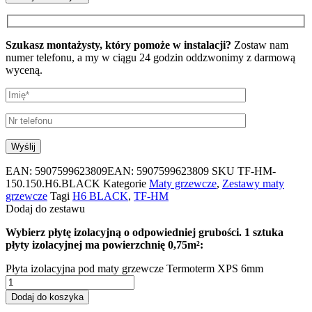
Szukasz montażysty, który pomoże w instalacji?
Zostaw nam
numer telefonu, a my w ciągu 24 godzin oddzwonimy z darmową
wyceną.
EAN:
5907599623809
EAN: 5907599623809
SKU
TF-HM-
150.150.H6.BLACK
Kategorie
Maty grzewcze
,
Zestawy maty
grzewcze
Tagi
H6 BLACK
,
TF-HM
Dodaj do zestawu
Wybierz płytę izolacyjną o odpowiedniej grubości. 1 sztuka
płyty izolacyjnej ma powierzchnię 0,75m²:
Płyta izolacyjna pod maty grzewcze Termoterm XPS 6mm
Dodaj do koszyka