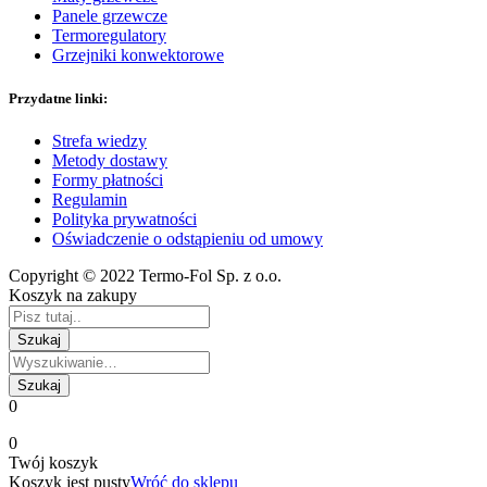
Panele grzewcze
Termoregulatory
Grzejniki konwektorowe
Przydatne linki:
Strefa wiedzy
Metody dostawy
Formy płatności
Regulamin
Polityka prywatności
Oświadczenie o odstąpieniu od umowy
Copyright © 2022 Termo-Fol Sp. z o.o.
Koszyk na zakupy
0
0
Twój koszyk
Koszyk jest pusty
Wróć do sklepu