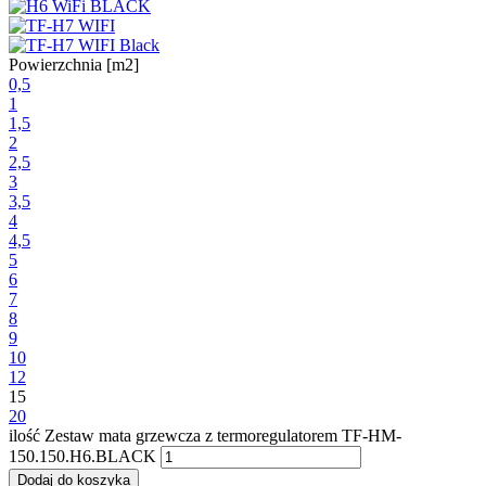
Powierzchnia [m2]
0,5
1
1,5
2
2,5
3
3,5
4
4,5
5
6
7
8
9
10
12
15
20
ilość Zestaw mata grzewcza z termoregulatorem TF-HM-
150.150.H6.BLACK
Dodaj do koszyka