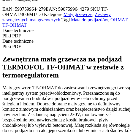
EAN:
5907599644279
EAN: 5907599644279
SKU
TF-
OHMAT/300/M1/1.0
Kategorie
Maty grzewcze
,
Zestawy
zewnętrznych mat grzewczych
Tagi
Mata do podjazdów
,
OHMAT
,
TF-OHMAT
Dane techniczne
Pliki PDF
Dane techniczne
Pliki PDF
Zewnętrzna mata grzewcza na podjazd
TERMOFOL TF-OHMAT w zestawie z
termoregulatorem
Maty grzewcze TF-OHMAT do zastosowania zewnętrznego tworzą
inteligentny system przeciwoblodzeniowy. Przeznaczone są do
podgrzewania chodników i podjazdów w celu ochrony przed
śniegiem i lodem. Dobrze dobrane maty grzejne to definitywny
koniec z zimowym odśnieżaniem oraz bezpieczeństwo dzięki suchej
nawierzchni. Zasilane są napięciem 230V, montowane zaś
bezpośrednio pod nawierzchnią z kostki brukowej, płyty
chodnikowej lub wylewki betonowej. Matę rozkłada się równolegle
do osi podjazdu na całej jego szerokości lub w miejscach śladów kół