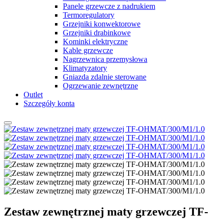
Panele grzewcze z nadrukiem
Termoregulatory
Grzejniki konwektorowe
Grzejniki drabinkowe
Kominki elektryczne
Kable grzewcze
Nagrzewnica przemysłowa
Klimatyzatory
Gniazda zdalnie sterowane
Ogrzewanie zewnętrzne
Outlet
Szczegóły konta
Zestaw zewnętrznej maty grzewczej TF-