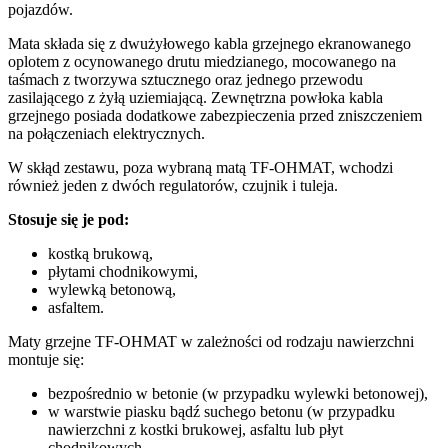
pojazdów.
Mata składa się z dwużyłowego kabla grzejnego ekranowanego
oplotem z ocynowanego drutu miedzianego, mocowanego na
taśmach z tworzywa sztucznego oraz jednego przewodu
zasilającego z żyłą uziemiającą. Zewnętrzna powłoka kabla
grzejnego posiada dodatkowe zabezpieczenia przed zniszczeniem
na połączeniach elektrycznych.
W skłąd zestawu, poza wybraną matą TF-OHMAT, wchodzi
również jeden z dwóch regulatorów, czujnik i tuleja.
Stosuje się je pod:
kostką brukową,
płytami chodnikowymi,
wylewką betonową,
asfaltem.
Maty grzejne TF-OHMAT w zależności od rodzaju nawierzchni
montuje się:
bezpośrednio w betonie (w przypadku wylewki betonowej),
w warstwie piasku bądź suchego betonu (w przypadku
nawierzchni z kostki brukowej, asfaltu lub płyt
chodnikowych.