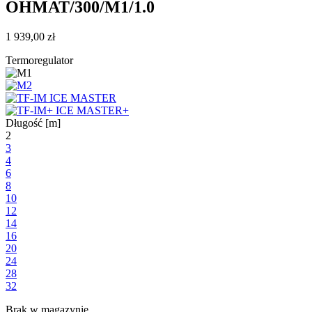
OHMAT/300/M1/1.0
1 939,00
zł
Termoregulator
Długość [m]
2
3
4
6
8
10
12
14
16
20
24
28
32
Brak w magazynie