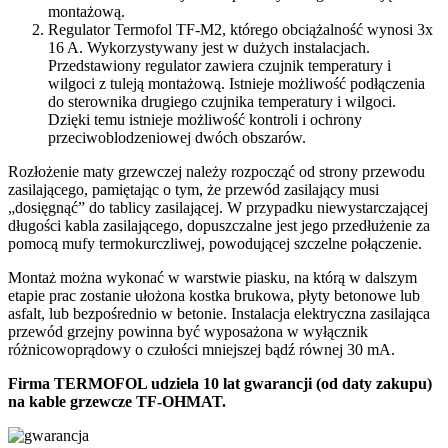
montażową.
Regulator Termofol TF-M2, którego obciążalność wynosi 3x
16 A. Wykorzystywany jest w dużych instalacjach.
Przedstawiony regulator zawiera czujnik temperatury i
wilgoci z tuleją montażową. Istnieje możliwość podłączenia
do sterownika drugiego czujnika temperatury i wilgoci.
Dzięki temu istnieje możliwość kontroli i ochrony
przeciwoblodzeniowej dwóch obszarów.
Rozłożenie maty grzewczej należy rozpocząć od strony przewodu
zasilającego, pamiętając o tym, że przewód zasilający musi
„dosięgnąć” do tablicy zasilającej. W przypadku niewystarczającej
długości kabla zasilającego, dopuszczalne jest jego przedłużenie za
pomocą mufy termokurczliwej, powodującej szczelne połączenie.
Montaż można wykonać w warstwie piasku, na którą w dalszym
etapie prac zostanie ułożona kostka brukowa, płyty betonowe lub
asfalt, lub bezpośrednio w betonie. Instalacja elektryczna zasilająca
przewód grzejny powinna być wyposażona w wyłącznik
różnicowoprądowy o czułości mniejszej bądź równej 30 mA.
Firma TERMOFOL udziela 10 lat gwarancji (od daty zakupu)
na kable grzewcze TF-OHMAT.