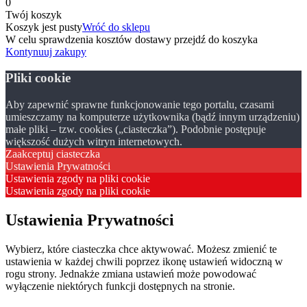
0
Twój koszyk
Koszyk jest pusty
Wróć do sklepu
W celu sprawdzenia kosztów dostawy przejdź do koszyka
Kontynuuj zakupy
Pliki cookie
Aby zapewnić sprawne funkcjonowanie tego portalu, czasami
umieszczamy na komputerze użytkownika (bądź innym urządzeniu)
małe pliki – tzw. cookies („ciasteczka”). Podobnie postępuje
większość dużych witryn internetowych.
Zaakceptuj ciasteczka
Ustawienia Prywatności
Ustawienia zgody na pliki cookie
Ustawienia zgody na pliki cookie
Ustawienia Prywatności
Wybierz, które ciasteczka chce aktywować. Możesz zmienić te
ustawienia w każdej chwili poprzez ikonę ustawień widoczną w
rogu strony. Jednakże zmiana ustawień może powodować
wyłączenie niektórych funkcji dostępnych na stronie.